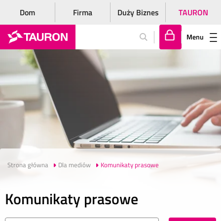
Dom
Firma
Duży Biznes
TAURON
Menu
Za
lo
gu
j
si
ę
Strona główna
Dla mediów
Komunikaty prasowe
Komunikaty prasowe