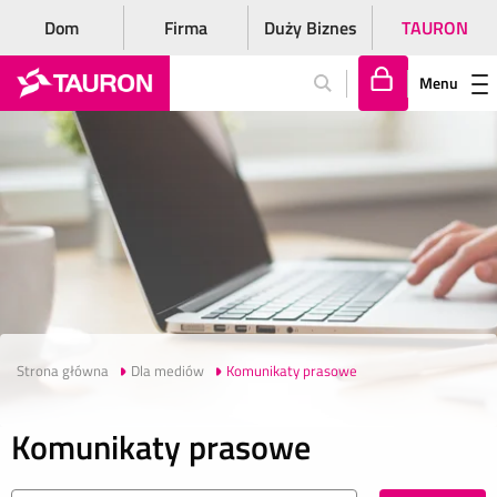
Dom
Firma
Duży Biznes
TAURON
Menu
Za
lo
gu
j
si
ę
Strona główna
Dla mediów
Komunikaty prasowe
Komunikaty prasowe