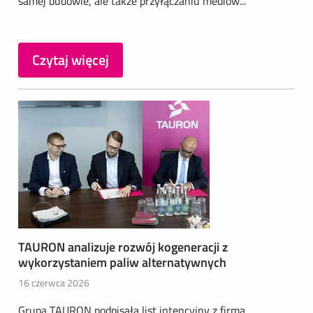
samej budowie, ale także przyłączaniu mediów...
Czytaj więcej
TAURON analizuje rozwój kogeneracji z
wykorzystaniem paliw alternatywnych
16 czerwca 2026
Grupa TAURON podpisała list intencyjny z firmą