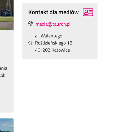
Kontakt dla mediów
media@tauron.pl
al. Walentego
Roździeńskiego 1B
40-202 Katowice
ania
sób