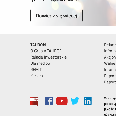
Dowiedz się więcej
TAURON
Relacj
O Grupie TAURON
Inform
Relacje inwestorskie
Akcjon
Dle mediów
Walne
REMIT
Inform
Kariera
Raport
Rapor
|
W związ
pomocą 
jakości
używani