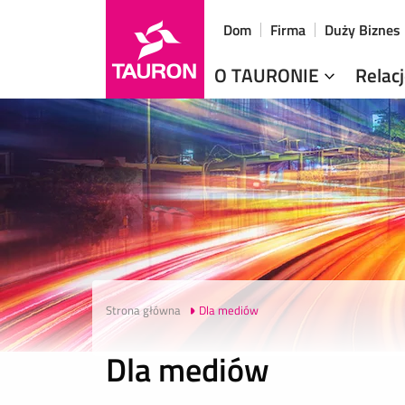
Dom
Firma
Duży Biznes
O TAURONIE
Relac
Strona główna
Dla mediów
Dla mediów