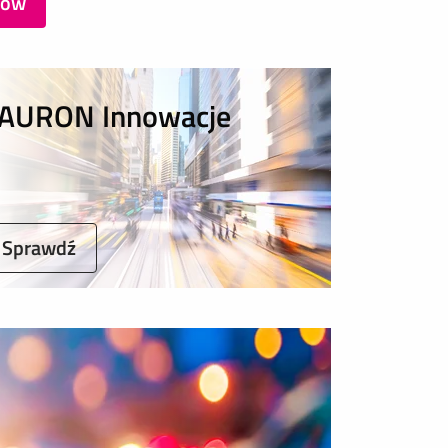
sów
AURON Innowacje
Sprawdź