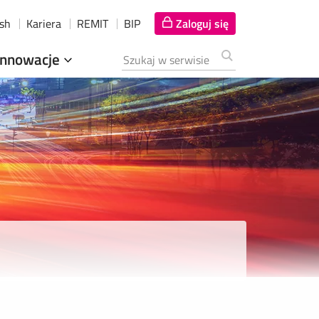
ish
Kariera
REMIT
BIP
Zaloguj się
Innowacje
Szukana fraza