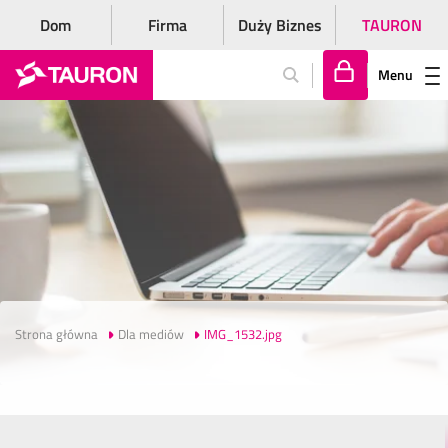
Dom
Firma
Duży Biznes
TAURON
Menu
Za
lo
gu
j
si
ę
Strona główna
Dla mediów
IMG_1532.jpg