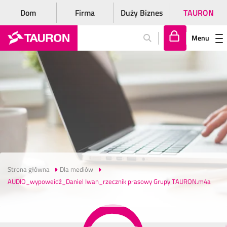
Dom
Firma
Duży Biznes
TAURON
Menu
Za
lo
gu
j
si
ę
Strona główna
Dla mediów
AUDIO_wypoweidź_Daniel Iwan_rzecznik prasowy Grupy TAURON.m4a