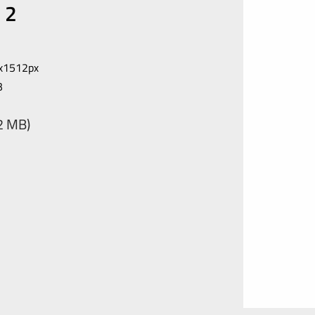
 2
x1512px
B
,2 MB)