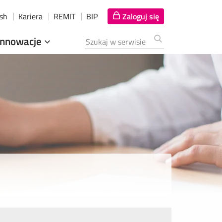
ish
Kariera
REMIT
BIP
Zaloguj się
Innowacje
Szukana fraza