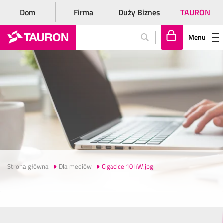
Dom
Firma
Duży Biznes
TAURON
Menu
Za
lo
gu
j
si
ę
Strona główna
Dla mediów
Cigacice 10 kW.jpg