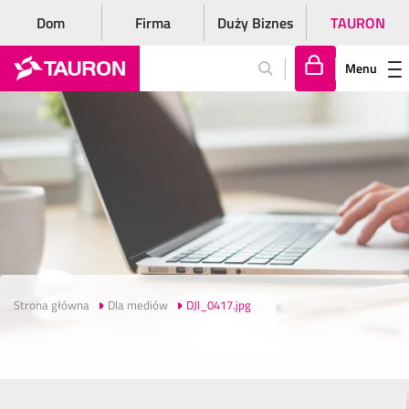
Dom
Firma
Duży Biznes
TAURON
Menu
Za
lo
gu
j
si
ę
Strona główna
Dla mediów
DJI_0417.jpg