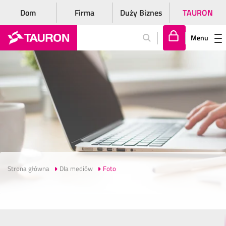
Dom
Firma
Duży Biznes
TAURON
Menu
Za
lo
gu
j
si
ę
Strona główna
Dla mediów
Foto