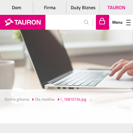
Dom
Firma
Duży Biznes
TAURON
Menu
Za
lo
gu
j
si
ę
Strona główna
Dla mediów
l_76810734.jpg