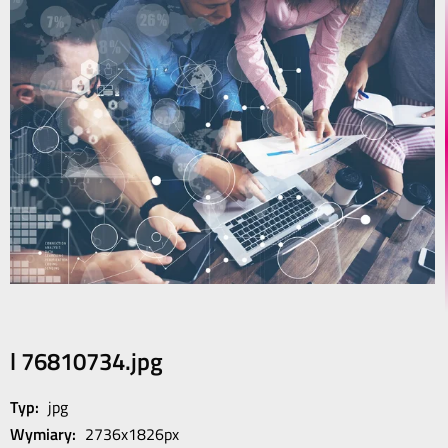
l 76810734.jpg
Typ:
jpg
Wymiary:
2736x1826px