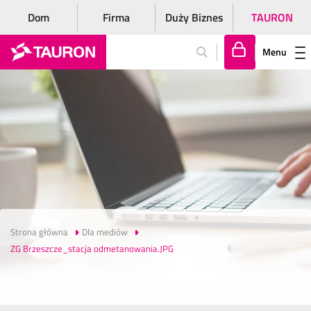
Dom
Firma
Duży Biznes
TAURON
Menu
Za
lo
gu
j
si
ę
Strona główna
Dla mediów
ZG Brzeszcze_stacja odmetanowania.JPG