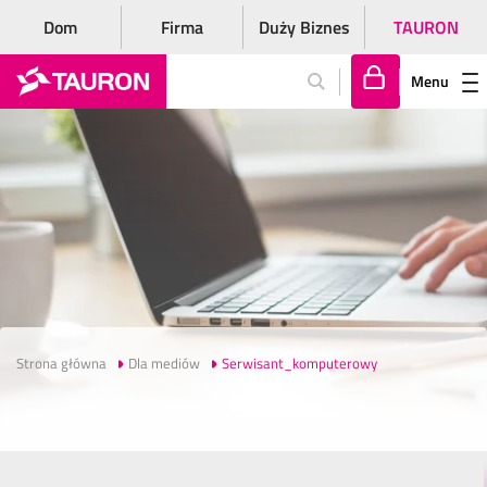
Dom
Firma
Duży Biznes
TAURON
Menu
Za
lo
gu
j
si
ę
Strona główna
Dla mediów
Serwisant_komputerowy