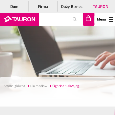
Dom
Firma
Duży Biznes
TAURON
Menu
Za
lo
gu
j
si
ę
Strona główna
Dla mediów
Cigacice 10 kW.jpg