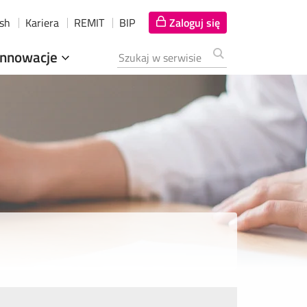
ish
Kariera
REMIT
BIP
Zaloguj się
Innowacje
Szukana fraza