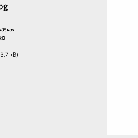
jpg
x854px
 kB
3,7 kB)