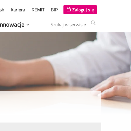
ish
Kariera
REMIT
BIP
Zaloguj się
Innowacje
Szukana fraza