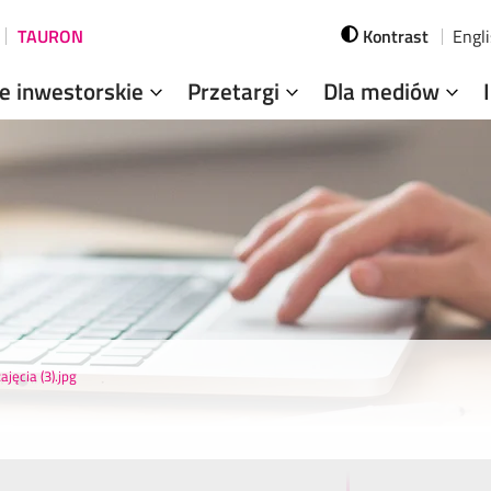
TAURON
Kontrast
Engl
je inwestorskie
Przetargi
Dla mediów
jęcia (3).jpg