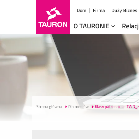
Dom
Firma
Duży Biznes
O TAURONIE
Relac
Strona główna
Dla mediów
Klasy patronackie TWD_za