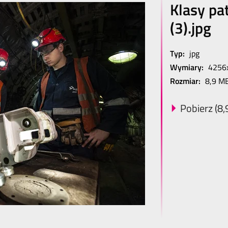
Klasy pa
(3).jpg
Typ:
jpg
Wymiary:
4256
Rozmiar:
8,9 M
Pobierz (8