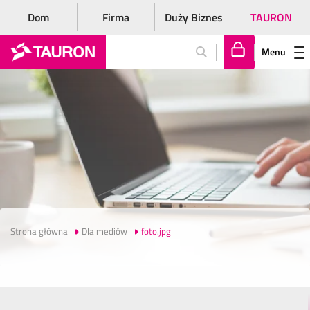
Dom
Firma
Duży Biznes
TAURON
Menu
Za
lo
gu
j
si
ę
Strona główna
Dla mediów
foto.jpg