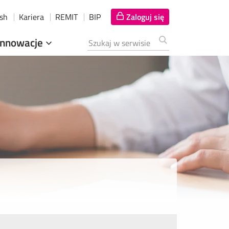
ish
Kariera
REMIT
BIP
Zaloguj się
Innowacje
Szukana fraza