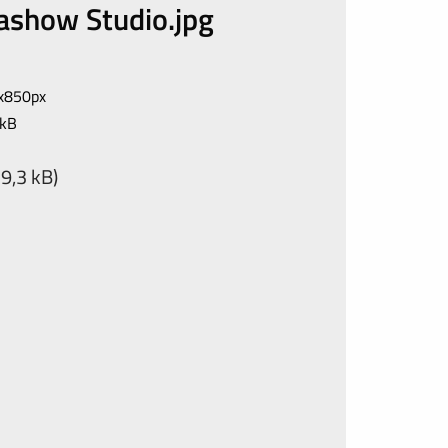
ashow Studio.jpg
x850px
 kB
9,3 kB)