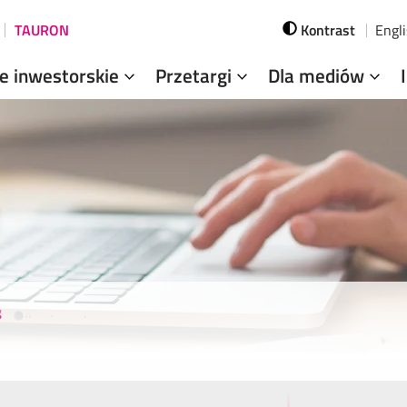
TAURON
Kontrast
Engl
je inwestorskie
Przetargi
Dla mediów
g