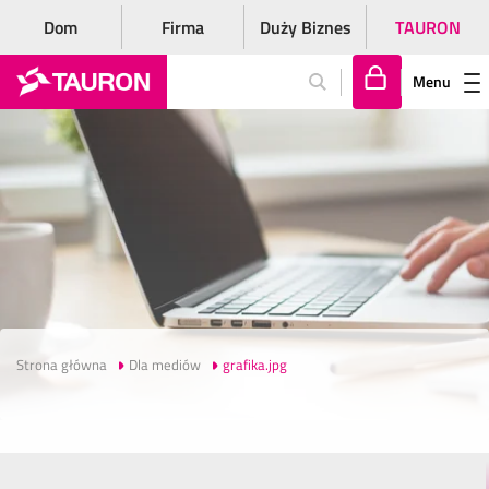
Dom
Firma
Duży Biznes
TAURON
Menu
Za
lo
gu
j
si
ę
Strona główna
Dla mediów
grafika.jpg