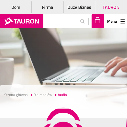
Dom
Firma
Duży Biznes
TAURON
Menu
Za
lo
gu
j
si
ę
Strona główna
Dla mediów
Audio