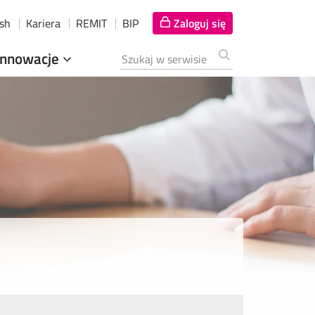
ish
Kariera
REMIT
BIP
Zaloguj się
Innowacje
Szukana fraza