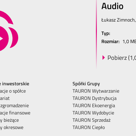
Audio
Łukasz Zimnoch,
Typ:
Rozmiar:
1,0 M
Pobierz (1
e inwestorskie
Spółki Grupy
acje o spółce
TAURON Wytwarzanie
ariat
TAURON Dystrybucja
 zgromadzenie
TAURON Ekoenergia
acje finansowe
TAURON Wydobycie
y bieżące
TAURON Sprzedaż
ty okresowe
TAURON Ciepło