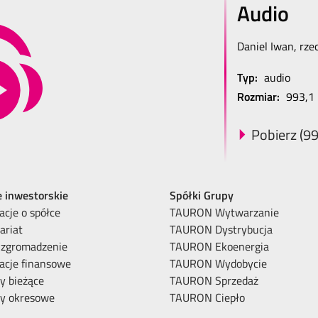
Audio
Daniel Iwan, rz
Typ:
audio
Rozmiar:
993,1
Pobierz (99
e inwestorskie
Spółki Grupy
acje o spółce
TAURON Wytwarzanie
ariat
TAURON Dystrybucja
 zgromadzenie
TAURON Ekoenergia
acje finansowe
TAURON Wydobycie
y bieżące
TAURON Sprzedaż
ty okresowe
TAURON Ciepło