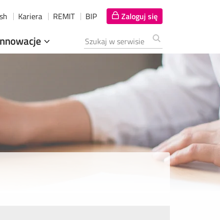
ish
Kariera
REMIT
BIP
Zaloguj się
Innowacje
Szukana fraza