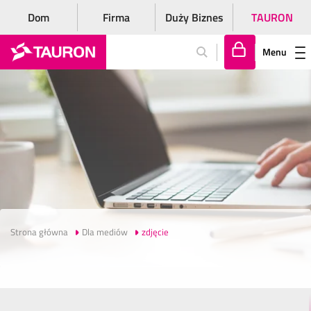
Dom
Firma
Duży Biznes
TAURON
Menu
Za
lo
gu
j
si
ę
Strona główna
Dla mediów
zdjęcie