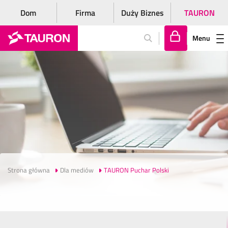
Dom
Firma
Duży Biznes
TAURON
Menu
Za
lo
gu
j
si
ę
Strona główna
Dla mediów
TAURON Puchar Polski