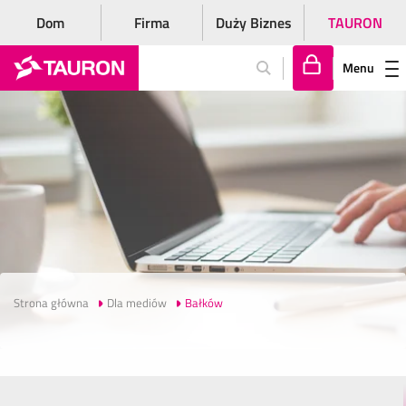
Dom
Firma
Duży Biznes
TAURON
Menu
Za
lo
gu
j
si
ę
Strona główna
Dla mediów
Bałków