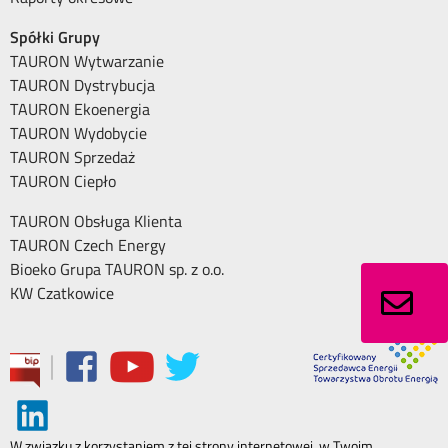
Spółki Grupy
TAURON Wytwarzanie
TAURON Dystrybucja
TAURON Ekoenergia
TAURON Wydobycie
TAURON Sprzedaż
TAURON Ciepło
TAURON Obsługa Klienta
TAURON Czech Energy
Bioeko Grupa TAURON sp. z o.o.
KW Czatkowice
|
W związku z korzystaniem z tej strony internetowej, w Twoim