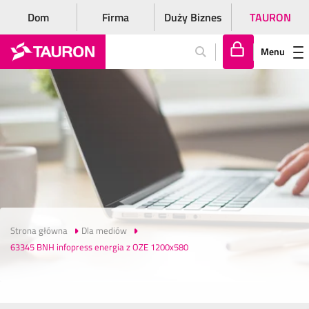
Dom
Firma
Duży Biznes
TAURON
Menu
Za
lo
gu
j
si
ę
Strona główna
Dla mediów
63345 BNH infopress energia z OZE 1200x580