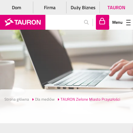
Dom
Firma
Duży Biznes
TAURON
Menu
Za
lo
gu
j
si
ę
Strona główna
Dla mediów
TAURON Zielone Miasto Przyszłości