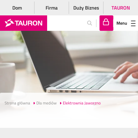
Dom
Firma
Duży Biznes
TAURON
Menu
Za
lo
gu
j
si
ę
Strona główna
Dla mediów
Elektrownia Jaworzno