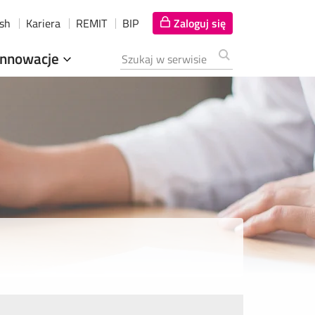
ish
Kariera
REMIT
BIP
Zaloguj się
Innowacje
Szukana fraza