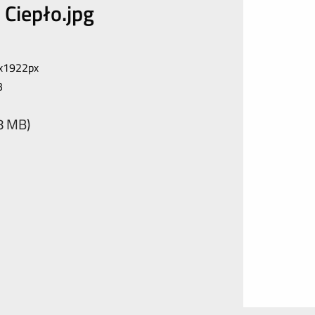
Ciepło.jpg
x1922px
B
,8 MB)