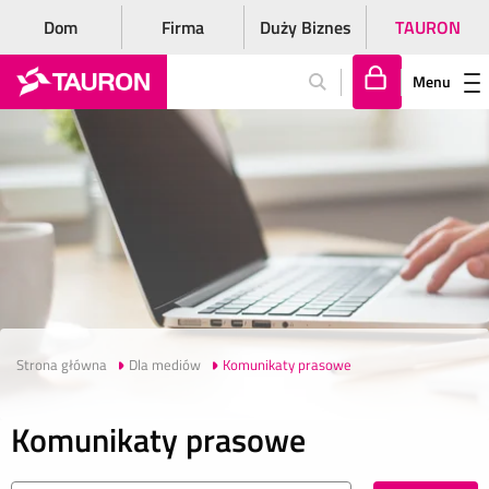
Dom
Firma
Duży Biznes
TAURON
Menu
Za
lo
gu
j
si
ę
Strona główna
Dla mediów
Komunikaty prasowe
Komunikaty prasowe