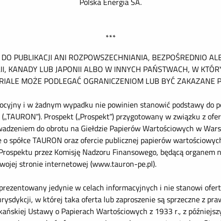
Polska Energia SA.
***
Y DO PUBLIKACJI ANI ROZPOWSZECHNIANIA, BEZPOŚREDNIO A
I, KANADY LUB JAPONII ALBO W INNYCH PAŃSTWACH, W KTÓ
RIALE MOŻE PODLEGAĆ OGRANICZENIOM LUB BYĆ ZAKAZANE 
mocyjny i w żadnym wypadku nie powinien stanowić podstawy do p
. („TAURON”). Prospekt („Prospekt”) przygotowany w związku z o
rowadzeniem do obrotu na Giełdzie Papierów Wartościowych w Wars
 spółce TAURON oraz ofercie publicznej papierów wartościowych 
Prospektu przez Komisję Nadzoru Finansowego, będącą organem 
wojej stronie internetowej (www.tauron-pe.pl).
prezentowany jedynie w celach informacyjnych i nie stanowi ofe
urysdykcji, w której taka oferta lub zaproszenie są sprzeczne z p
ańskiej Ustawy o Papierach Wartościowych z 1933 r., z późniejs