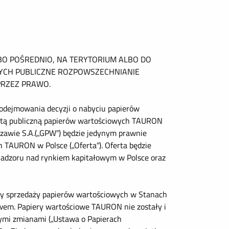
LBO POŚREDNIO, NA TERYTORIUM ALBO DO
RYCH PUBLICZNE ROZPOWSZECHNIANIE
PRZEZ PRAWO.
odejmowania decyzji o nabyciu papierów
fertą publiczną papierów wartościowych TAURON
zawie S.A.(„GPW”) będzie jedynym prawnie
TAURON w Polsce („Oferta”). Oferta będzie
nadzoru nad rynkiem kapitałowym w Polsce oraz
rty sprzedaży papierów wartościowych w Stanach
rawem. Papiery wartościowe TAURON nie zostały i
zymi zmianami („Ustawa o Papierach