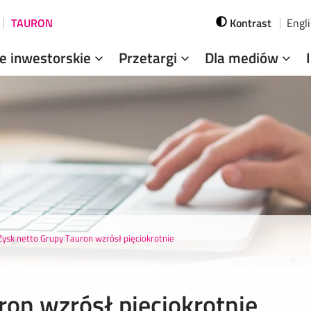
TAURON
Kontrast
Engl
je inwestorskie
Przetargi
Dla mediów
Zysk netto Grupy Tauron wzrósł pięciokrotnie
ron wzrósł pięciokrotnie