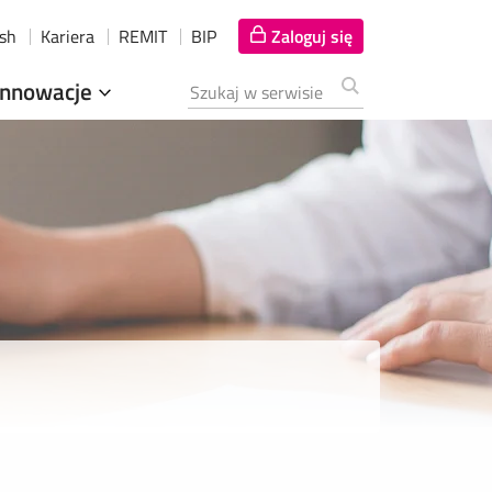
ish
Kariera
REMIT
BIP
Zaloguj się
Innowacje
Szukana fraza