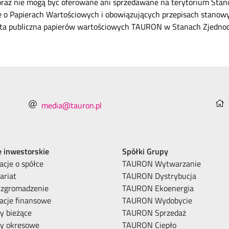
 oraz nie mogą być oferowane ani sprzedawane na terytorium Sta
e o Papierach Wartościowych i obowiązujących przepisach stanow
rta publiczna papierów wartościowych TAURON w Stanach Zjedno
media@tauron.pl
e inwestorskie
Spółki Grupy
acje o spółce
TAURON Wytwarzanie
ariat
TAURON Dystrybucja
 zgromadzenie
TAURON Ekoenergia
acje finansowe
TAURON Wydobycie
y bieżące
TAURON Sprzedaż
ty okresowe
TAURON Ciepło