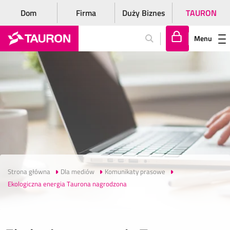
Dom
Firma
Duży Biznes
TAURON
Menu
Za
lo
gu
j
si
ę
Strona główna
Dla mediów
Komunikaty prasowe
Ekologiczna energia Taurona nagrodzona