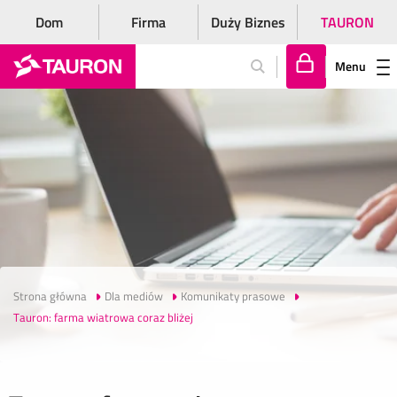
Dom
Firma
Duży Biznes
TAURON
Menu
Za
lo
gu
j
si
ę
Strona główna
Dla mediów
Komunikaty prasowe
Tauron: farma wiatrowa coraz bliżej