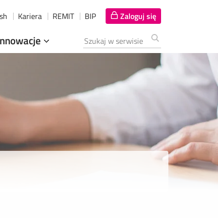
ish
Kariera
REMIT
BIP
Zaloguj się
Innowacje
Szukana fraza