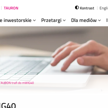
TAURON
Kontrast
Engl
je inwestorskie
Przetargi
Dla mediów
TAURON trafi do mWIG40
IG40