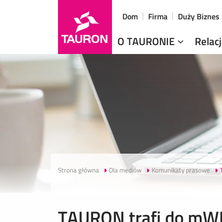
Dom
Firma
Duży Biznes
O TAURONIE
Relac
Strona główna
Dla mediów
Komunikaty prasowe
TAURON trafi do mW