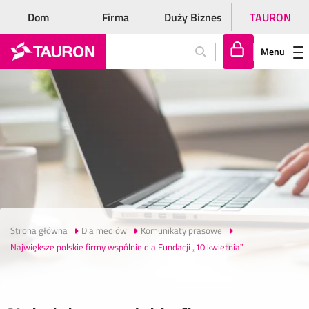
Dom
Firma
Duży Biznes
TAURON
Menu
Za
lo
gu
j
si
ę
Strona główna
Dla mediów
Komunikaty prasowe
Największe polskie firmy wspólnie dla Fundacji „10 kwietnia”