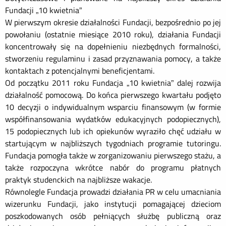
Fundacji „10 kwietnia”
W pierwszym okresie działalności Fundacji, bezpośrednio po jej
powołaniu (ostatnie miesiące 2010 roku), działania Fundacji
koncentrowały się na dopełnieniu niezbędnych formalności,
stworzeniu regulaminu i zasad przyznawania pomocy, a także
kontaktach z potencjalnymi beneficjentami.
Od początku 2011 roku Fundacja „10 kwietnia” dalej rozwija
działalność pomocową. Do końca pierwszego kwartału podjęto
10 decyzji o indywidualnym wsparciu finansowym (w formie
współfinansowania wydatków edukacyjnych podopiecznych),
15 podopiecznych lub ich opiekunów wyraziło chęć udziału w
startującym w najbliższych tygodniach programie tutoringu.
Fundacja pomogła także w zorganizowaniu pierwszego stażu, a
także rozpoczyna wkrótce nabór do programu płatnych
praktyk studenckich na najbliższe wakacje.
Równolegle Fundacja prowadzi działania PR w celu umacniania
wizerunku Fundacji, jako instytucji pomagającej dzieciom
poszkodowanych osób pełniących służbę publiczną oraz