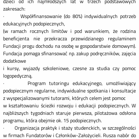
dzieci od ich najmłodszych lat w trzech podstawowych
zakresach:
·
Współfinansowanie (do 80%) indywidualnych potrzeb
edukacyjnych podopiecznych,
(w ramach rocznych limitów i pod warunkiem, że rodzina
beneficjenta nie przekracza przewidzianego regulaminem
Fundacji progu dochodu na osobę w gospodarstwie domowym).
Fundacja pomaga sfinansować np. zakup podręczników, zajęcia
dodatkowe
i kursy, wyjazdy szkoleniowe, czesne za studia czy pomoc
logopedyczną.
·
Program tutoringu edukacyjnego, umożliwiający
podopiecznym regularne, indywidualne spotkania i konsultacje
z wyspecjalizowanymi tutorami, których celem jest pomoc
w kształtowaniu ścieżki rozwoju i edukacji podopiecznych. W
najbliższych tygodniach staruje pierwsza, pilotażowa odsłona
programu, która obejmie ok. 15 podopiecznych.
·
Organizacja praktyk i staży studenckich, w szczególności
w firmach Fundatorów i Członków-Założycieli. Rusza nabór do