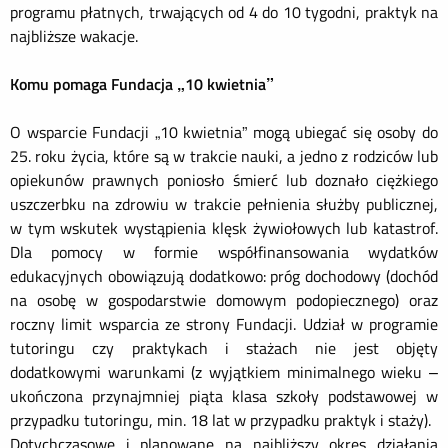
programu płatnych, trwających od 4 do 10 tygodni, praktyk na
najbliższe wakacje.
Komu pomaga Fundacja „10 kwietnia”
O wsparcie Fundacji „10 kwietnia” mogą ubiegać się osoby do
25. roku życia, które są w trakcie nauki, a jedno z rodziców lub
opiekunów prawnych poniosło śmierć lub doznało ciężkiego
uszczerbku na zdrowiu w trakcie pełnienia służby publicznej,
w tym wskutek wystąpienia klęsk żywiołowych lub katastrof.
Dla pomocy w formie współfinansowania wydatków
edukacyjnych obowiązują dodatkowo: próg dochodowy (dochód
na osobę w gospodarstwie domowym podopiecznego) oraz
roczny limit wsparcia ze strony Fundacji. Udział w programie
tutoringu czy praktykach i stażach nie jest objęty
dodatkowymi warunkami (z wyjątkiem minimalnego wieku –
ukończona przynajmniej piąta klasa szkoły podstawowej w
przypadku tutoringu, min. 18 lat w przypadku praktyk i staży).
Dotychczasowe i planowane na najbliższy okres działania