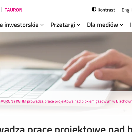
TAURON
Kontrast
Engl
je inwestorskie
Przetargi
Dla mediów
TAURON i KGHM prowadzą prace projektowe nad blokiem gazowym w Blachown
adzą prace projektowe nad 