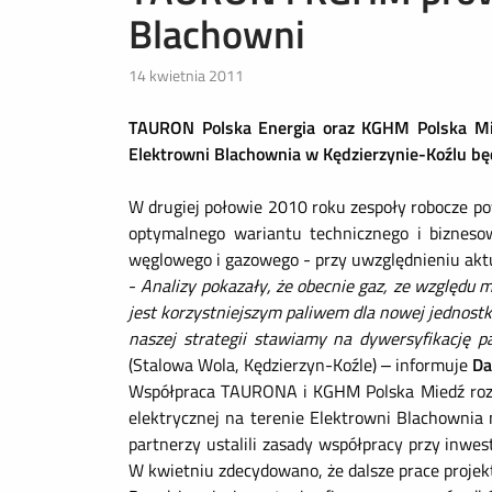
Blachowni
14 kwietnia 2011
TAURON Polska Energia oraz KGHM Polska Mi
Elektrowni Blachownia w Kędzierzynie-Koźlu b
W drugiej połowie 2010 roku zespoły robocze pow
optymalnego wariantu technicznego i biznes
węglowego i gazowego - przy uwzględnieniu akt
-
Analizy pokazały, że obecnie gaz, ze względu 
jest korzystniejszym paliwem dla nowej jednos
naszej strategii stawiamy na dywersyfikację 
(Stalowa Wola, Kędzierzyn-Koźle) – informuje
Da
Współpraca TAURONA i KGHM Polska Miedź rozpo
elektrycznej na terenie Elektrowni Blachownia
partnerzy ustalili zasady współpracy przy inwe
W kwietniu zdecydowano, że dalsze prace projek