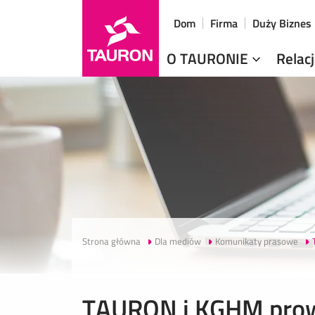
Dom
Firma
Duży Biznes
O TAURONIE
Relac
Strona główna
Dla mediów
Komunikaty prasowe
TAURON i KGHM prow