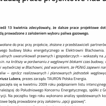
edź 13 kwietnia zdecydowały, że dalsze prace projektowe 
ędą prowadzone z założeniem wyboru paliwa gazowego.
ołane do prac przy projekcie, złożone z przedstawicieli partneró
owego budowy bloku energetycznego w Elektrowni Blachownia. 
ualnych uwarunkowań prawnych i gospodarczych – wskazały na „o
m.in. na krótszy w porównaniu z węglowymi blokami czas budowy, ni
tki wytwórczej w Blachowni, pod warunkiem, że PGNiG zapewni nam
paliw – oprócz realizowanych i planowanych jednostek węglowy
riusz Lubera
, prezes zarządu TAURON Polska Energia.
częła się w kwietniu 2009 roku podpisaniem listu intencyjneg
 należącej do Południowego Koncernu Energetycznego, spółki z
stycji. Na początku tego roku wykonano analizy spodziewanych k
towe będą prowadzone przy założeniu „opcji gazowej”.