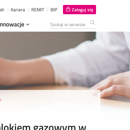
ish
Kariera
REMIT
BIP
Zaloguj się
Innowacje
Szukana fraza
i
blokiem gazowym w