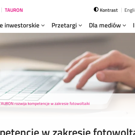
TAURON
Kontrast
Engl
je inwestorskie
Przetargi
Dla mediów
TAURON rozwija kompetencje w zakresie fotowoltaiki
tencje w zakresie fotowolta