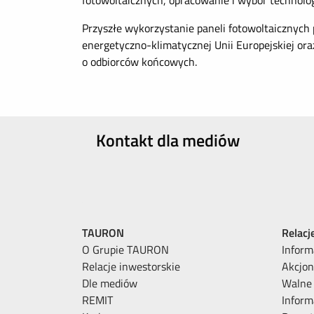
fotowoltaicznych, opracowanie i wybór technolo
Przyszłe wykorzystanie paneli fotowoltaicznych 
energetyczno-klimatycznej Unii Europejskiej o
o odbiorców końcowych.
Kontakt dla mediów
TAURON
Relacj
O Grupie TAURON
Inform
Relacje inwestorskie
Akcjon
Dle mediów
Walne
REMIT
Inform