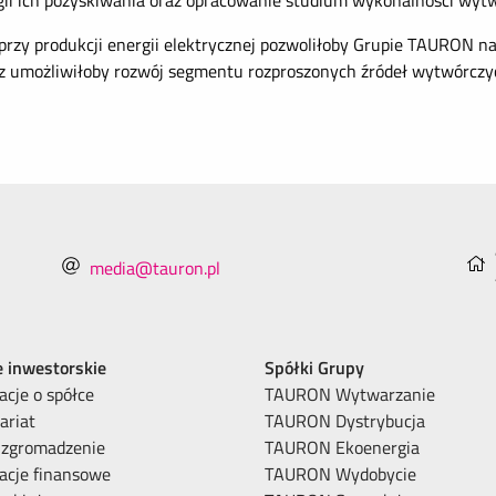
gii ich pozyskiwania oraz opracowanie studium wykonalności wytw
przy produkcji energii elektrycznej pozwoliłoby Grupie TAURON na
raz umożliwiłoby rozwój segmentu rozproszonych źródeł wytwórczy
media@tauron.pl
e inwestorskie
Spółki Grupy
acje o spółce
TAURON Wytwarzanie
ariat
TAURON Dystrybucja
 zgromadzenie
TAURON Ekoenergia
acje finansowe
TAURON Wydobycie