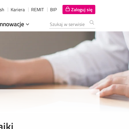
ish
Kariera
REMIT
BIP
Zaloguj się
Innowacje
Szukana fraza
iki