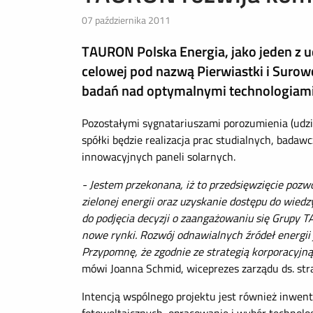
07 października 2011
TAURON Polska Energia, jako jeden z u
celowej pod nazwą Pierwiastki i Surow
badań nad optymalnymi technologiami 
Pozostałymi sygnatariuszami porozumienia (udz
spółki będzie realizacja prac studialnych, bada
innowacyjnych paneli solarnych.
- Jestem przekonana, iż to przedsięwzięcie po
zielonej energii oraz uzyskanie dostępu do wie
do podjęcia decyzji o zaangażowaniu się Grupy 
nowe rynki. Rozwój odnawialnych źródeł energii je
Przypomnę, że zgodnie ze strategią korporacyjn
mówi Joanna Schmid, wiceprezes zarządu ds. str
Intencją wspólnego projektu jest również inwen