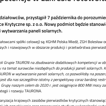
działowców, przystąpił 7 października do porozumie
ce Krytyczne sp. z o.o. Nowy podmiot będzie stanowi
wytwarzania paneli solarnych.
iałowcami spółki celowej) są: KGHM Polska Miedź, ZGH Bolesław 
wczych i rozwojowych w obszarze produkcji i przetwórstwa pierwias
zwoli Grupie TAURON na zbudowanie dodatkowych kompetencji w o
dzy na temat surowców niezbędnych do produkcji paneli solarnych.
TAURON w wytwarzanie paneli solarnych, co pozwoliłoby na poszerz
st dla nas szczególnie istotny z perspektywy coraz bardziej restry
ą Grupy naszym celem do 2020 r. jest osiągnięcie 800 MW mocy za
ategii i rozwoju TAURONA.
taryzacja krajowych zasobów pierwiastków krytycznych stanowiąc