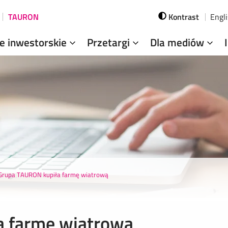
TAURON
Kontrast
Engl
je inwestorskie
Przetargi
Dla mediów
Grupa TAURON kupiła farmę wiatrową
a farmę wiatrową