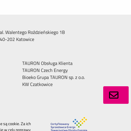
al. Walentego Roździeńskiego 1B
40-202 Katowice
TAURON Obsługa Klienta
TAURON Czech Energy
Bioeko Grupa TAURON sp. z o.o.
KW Czatkowice
 są cookie. Za ich
je w celu poprawy