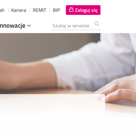
ish
Kariera
REMIT
BIP
Zaloguj się
Innowacje
Szukana fraza