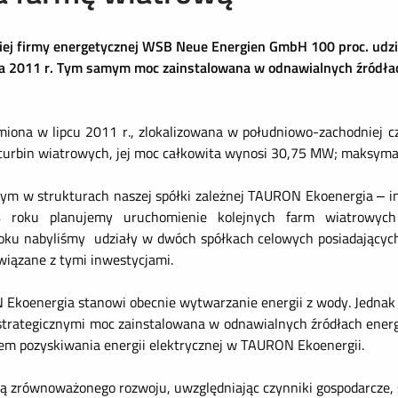
j firmy energetycznej WSB Neue Energien GmbH 100 proc. udziałó
ia 2011 r. Tym samym moc zainstalowana w odnawialnych źródł
iona w lipcu 2011 r., zlokalizowana w południowo-zachodniej c
5 turbin wiatrowych, jej moc całkowita wynosi 30,75 MW; maksym
wym w strukturach naszej spółki zależnej TAURON Ekoenergia – 
 roku planujemy uruchomienie kolejnych farm wiatrow
oku nabyliśmy
udziały w dwóch spółkach celowych posiadającyc
iązane z tymi inwestycjami.
Ekoenergia stanowi obecnie wytwarzanie energii z wody. Jednak 
mi strategicznymi moc zainstalowana w odnawialnych źródłach ene
m pozyskiwania energii elektrycznej w TAURON Ekoenergii.
 zrównoważonego rozwoju, uwzględniając czynniki gospodarcze, 