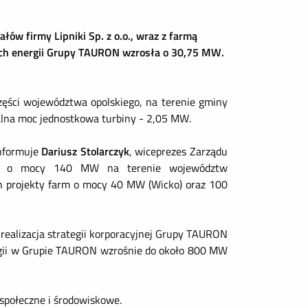
w firmy Lipniki Sp. z o.o., wraz z farmą
ach energii Grupy TAURON wzrosła o 30,75 MW.
zęści województwa opolskiego, na terenie gminy
alna moc jednostkowa turbiny - 2,05 MW.
informuje
Dariusz Stolarczyk
, wiceprezes Zarządu
ych o mocy 140 MW
na terenie województw
h projekty farm o mocy 40 MW (Wicko) oraz 100
realizacja strategii korporacyjnej Grupy TAURON
rgii w Grupie TAURON wzrośnie do około
800 MW
społeczne i środowiskowe.