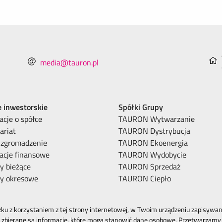
media@tauron.pl
e inwestorskie
Spółki Grupy
acje o spółce
TAURON Wytwarzanie
ariat
TAURON Dystrybucja
 zgromadzenie
TAURON Ekoenergia
acje finansowe
TAURON Wydobycie
y bieżące
TAURON Sprzedaż
ty okresowe
TAURON Ciepło
ku z korzystaniem z tej strony internetowej, w Twoim urządzeniu zapisywane
zbierane są informacje, które mogą stanowić dane osobowe. Przetwarzamy 