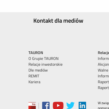
Kontakt dla mediów
TAURON
Relacj
O Grupie TAURON
Inform
Relacje inwestorskie
Akcjon
Dle mediów
Walne
REMIT
Inform
Kariera
Raport
Rapor
|
W związ
pomocą 