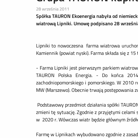
28 września 2011
Spółka TAURON Ekoenergia nabyła od niemieckie
wiatrową Lipniki. Umowę podpisano 28 wrześn
Lipniki to nowoczesna
farma wiatrowa uruchom
Kamiennik (powiat nyski). Farma składa się z 1
- Farma Lipniki jest pierwszym parkiem wiatro
TAURON Polska Energia.
- Do końca 2014
zachodniopomorskiego i pomorskiego.
W 2010 r
MW (Marszewo). Obecnie trwają postępowania zw
Podstawowy przedmiot działania spółki TAURON 
zmieni tę sytuację. Zgodnie z przyjętymi cela
w 2020 r. Wówczas wiatr będzie głównym źródłe
Farmę w Lipnikach wybudowano zgodnie z zasadą