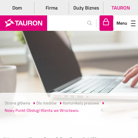
Dom
Firma
Duży Biznes
TAURON
Menu
Za
lo
gu
j
si
ę
Strona główna
Dla mediów
Komunikaty prasowe
Nowy Punkt Obsługi Klienta we Wrocławiu