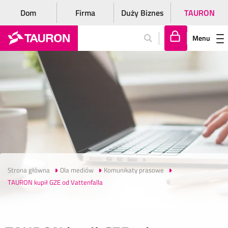
Dom
Firma
Duży Biznes
TAURON
Menu
Za
lo
gu
j
si
ę
Strona główna
Dla mediów
Komunikaty prasowe
TAURON kupił GZE od Vattenfalla