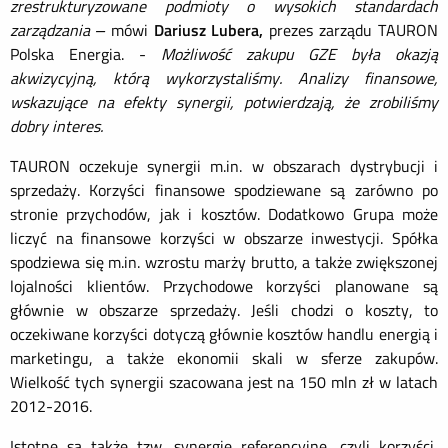
zrestrukturyzowane podmioty o wysokich standardach
zarządzania –
mówi
Dariusz Lubera,
prezes zarządu TAURON
Polska Energia. -
Możliwość zakupu GZE była okazją
akwizycyjną, którą wykorzystaliśmy. Analizy finansowe,
wskazujące na efekty synergii, potwierdzają, że zrobiliśmy
dobry interes.
TAURON oczekuje synergii m.in. w obszarach dystrybucji i
sprzedaży. Korzyści finansowe spodziewane są zarówno po
stronie przychodów, jak i kosztów. Dodatkowo Grupa może
liczyć na finansowe korzyści w obszarze inwestycji. Spółka
spodziewa się m.in. wzrostu marży brutto, a także zwiększonej
lojalności klientów. Przychodowe korzyści planowane są
głównie w obszarze sprzedaży. Jeśli chodzi o koszty, to
oczekiwane korzyści dotyczą głównie kosztów handlu energią i
marketingu, a także ekonomii skali w sferze zakupów.
Wielkość tych synergii szacowana jest na 150 mln zł w latach
2012-2016.
Istotne są także tzw. synergie referencyjne, czyli korzyści,