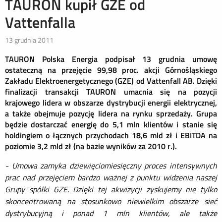
TAURON kupił GZE od
Vattenfalla
13 grudnia 2011
TAURON Polska Energia podpisał 13 grudnia umowę
ostateczną na przejęcie 99,98 proc. akcji Górnośląskiego
Zakładu Elektroenergetycznego (GZE) od Vattenfall AB. Dzięki
finalizacji transakcji TAURON umacnia się na pozycji
krajowego lidera w obszarze dystrybucji energii elektrycznej,
a także obejmuje pozycję lidera na rynku sprzedaży. Grupa
będzie dostarczać energię do 5,1 mln klientów i stanie się
holdingiem o łącznych przychodach 18,6 mld zł i EBITDA na
poziomie 3,2 mld zł (na bazie wyników za 2010 r.).
- Umowa zamyka dziewięciomiesięczny proces intensywnych
prac nad przejęciem bardzo ważnej z punktu widzenia naszej
Grupy spółki GZE. Dzięki tej akwizycji zyskujemy nie tylko
skoncentrowaną na stosunkowo niewielkim obszarze sieć
dystrybucyjną i ponad 1 mln klientów, ale także