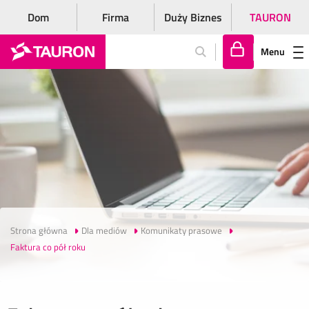
Dom
Firma
Duży Biznes
TAURON
Menu
Za
lo
gu
j
si
ę
Strona główna
Dla mediów
Komunikaty prasowe
Faktura co pół roku