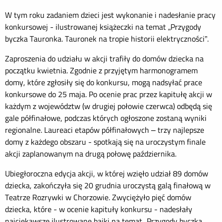
W tym roku zadaniem dzieci jest wykonanie i nadesłanie pracy
konkursowej - ilustrowanej książeczki na temat „Przygody
byczka Tauronka. Tauronek na tropie historii elektryczności”.
Zaproszenia do udziału w akcji trafiły do domów dziecka na
początku kwietnia. Zgodnie z przyjętym harmonogramem
domy, które zgłosiły się do konkursu, mogą nadsyłać prace
konkursowe do 25 maja. Po ocenie prac przez kapitułę akcji w
każdym z województw (w drugiej połowie czerwca) odbędą się
gale półfinałowe, podczas których ogłoszone zostaną wyniki
regionalne. Laureaci etapów półfinałowych – trzy najlepsze
domy z każdego obszaru - spotkają się na uroczystym finale
akcji zaplanowanym na drugą połowę października.
Ubiegłoroczna edycja akcji, w której wzięło udział 89 domów
dziecka, zakończyła się 20 grudnia uroczystą galą finałową w
Teatrze Rozrywki w Chorzowie. Zwyciężyło pięć domów
dziecka, które - w ocenie kapituły konkursu - nadesłały
najciekawsze ilustrowane bajki na temat „Przygody byczka