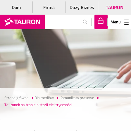
Dom
Firma
Duży Biznes
TAURON
Menu
Za
lo
gu
j
si
ę
Strona główna
Dla mediów
Komunikaty prasowe
Tauronek na tropie historii elektryczności