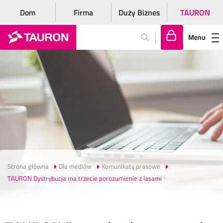
Dom
Firma
Duży Biznes
TAURON
Menu
Za
lo
gu
j
si
ę
Strona główna
Dla mediów
Komunikaty prasowe
TAURON Dystrybucja ma trzecie porozumienie z lasami