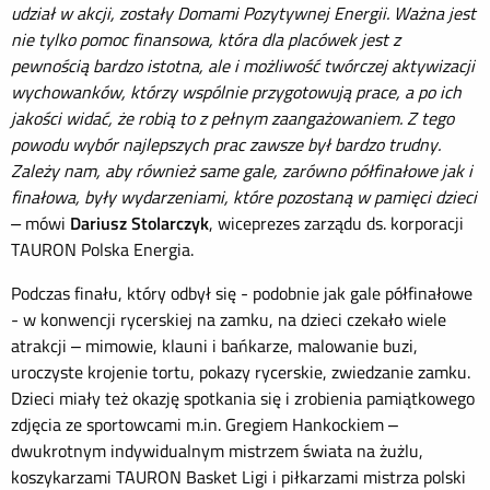
udział w akcji, zostały Domami Pozytywnej Energii. Ważna jest
nie tylko pomoc finansowa, która dla placówek jest z
pewnością bardzo istotna, ale i możliwość twórczej aktywizacji
wychowanków, którzy wspólnie przygotowują prace, a po ich
jakości widać, że robią to z pełnym zaangażowaniem. Z tego
powodu wybór najlepszych prac zawsze był bardzo trudny.
Zależy nam, aby również same gale, zarówno półfinałowe jak i
finałowa, były wydarzeniami, które pozostaną w pamięci dzieci
–
mówi
Dariusz Stolarczyk
, wiceprezes zarządu ds. korporacji
TAURON Polska Energia.
Podczas finału, który odbył się - podobnie jak gale półfinałowe
- w konwencji rycerskiej na zamku, na dzieci czekało wiele
atrakcji – mimowie, klauni i bańkarze, malowanie buzi,
uroczyste krojenie tortu, pokazy rycerskie, zwiedzanie zamku.
Dzieci miały też okazję spotkania się i zrobienia pamiątkowego
zdjęcia ze sportowcami m.in. Gregiem Hankockiem –
dwukrotnym indywidualnym mistrzem świata na żużlu,
koszykarzami TAURON Basket Ligi i piłkarzami mistrza polski