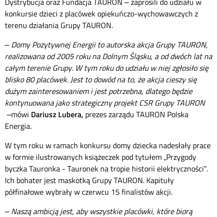
Dystrybucja oraz Fundacja TAURON – zaprosili do udziału w
konkursie dzieci z placówek opiekuńczo-wychowawczych z
terenu działania Grupy TAURON.
– Domy Pozytywnej Energii to autorska akcja Grupy TAURON,
realizowana od 2005 roku na Dolnym Śląsku, a od dwóch lat na
całym terenie Grupy. W tym roku do udziału w niej zgłosiło się
blisko 80 placówek. Jest to dowód na to, że akcja cieszy się
dużym zainteresowaniem i jest potrzebna, dlatego będzie
kontynuowana jako strategiczny projekt CSR Grupy TAURON
–
mówi
Dariusz Lubera,
prezes zarządu TAURON Polska
Energia.
W tym roku w ramach konkursu domy dziecka nadesłały prace
w formie ilustrowanych książeczek pod tytułem „Przygody
byczka Tauronka - Tauronek na tropie historii elektryczności”.
Ich bohater jest maskotką Grupy TAURON. Kapituły
półfinałowe wybrały w czerwcu 15 finalistów akcji.
– Naszą ambicją jest, aby wszystkie placówki, które biorą