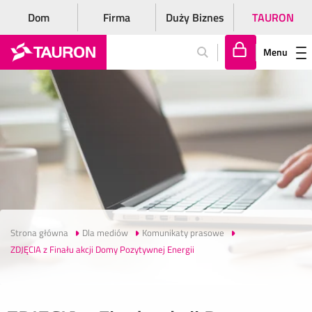
Dom
Firma
Duży Biznes
TAURON
Menu
Za
lo
gu
j
si
ę
Strona główna
Dla mediów
Komunikaty prasowe
ZDJĘCIA z Finału akcji Domy Pozytywnej Energii