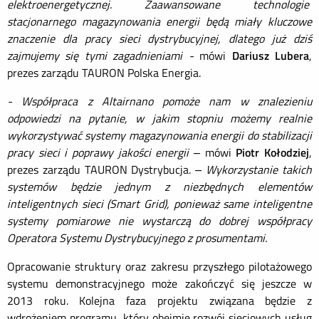
elektroenergetycznej. Zaawansowane technologie
stacjonarnego magazynowania energii będą miały kluczowe
znaczenie dla pracy sieci dystrybucyjnej, dlatego już dziś
zajmujemy się tymi zagadnieniami
-
mówi
Dariusz Lubera
,
prezes zarządu TAURON Polska Energia.
- Współpraca z Altairnano pomoże nam w znalezieniu
odpowiedzi na pytanie, w jakim stopniu możemy realnie
wykorzystywać systemy magazynowania energii do stabilizacji
pracy sieci i poprawy jakości energii
– mówi
Piotr Kołodziej
,
prezes zarządu TAURON Dystrybucja.
– Wykorzystanie takich
systemów będzie jednym z niezbędnych elementów
inteligentnych sieci (Smart Grid), ponieważ same inteligentne
systemy pomiarowe nie wystarczą do dobrej współpracy
Operatora Systemu Dystrybucyjnego z prosumentami.
Opracowanie struktury oraz zakresu przyszłego pilotażowego
systemu demonstracyjnego może zakończyć się jeszcze w
2013 roku. Kolejna faza projektu związana będzie z
wdrożeniem programu, który obejmie rozwój sieciowych usług