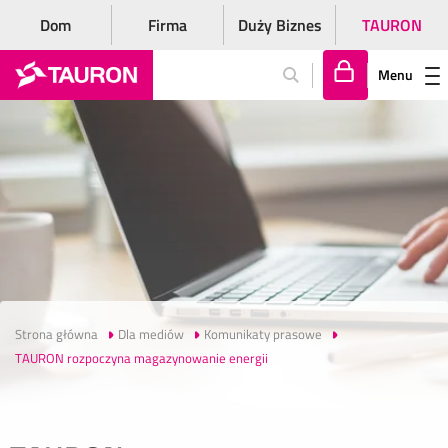
Dom
Firma
Duży Biznes
TAURON
Menu
Za
lo
gu
j
si
ę
Strona główna
Dla mediów
Komunikaty prasowe
TAURON rozpoczyna magazynowanie energii