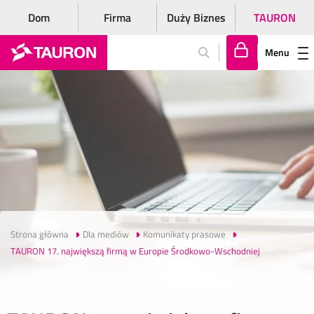
Dom
Firma
Duży Biznes
TAURON
Menu
Za
lo
gu
j
si
ę
Strona główna
Dla mediów
Komunikaty prasowe
TAURON 17. największą firmą w Europie Środkowo-Wschodniej