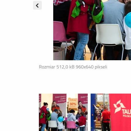
Rozmiar 512,0 kB
960x640 pikseli
→