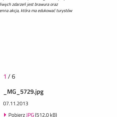
liwych zdarzeń jest brawura oraz
sienna akcja, która ma edukować turystów
1
/
6
_MG_5729.jpg
07.11.2013
Pobierz
JPG
(512,0 kB)