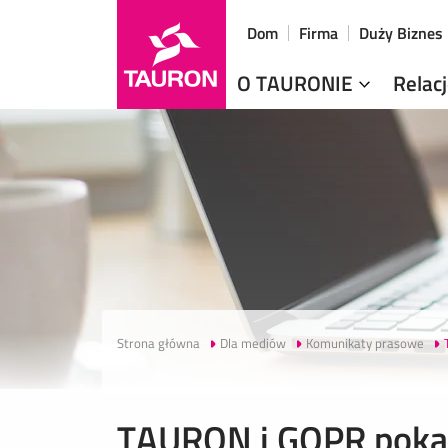
Dom
Firma
Duży Biznes
O TAURONIE
Relac
Strona główna
Dla mediów
Komunikaty prasowe
TAURON i GOPR pokazu