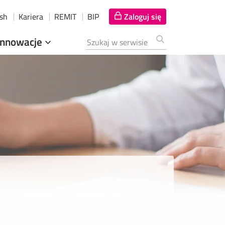
ish
Kariera
REMIT
BIP
Zaloguj się
Innowacje
Szukana fraza