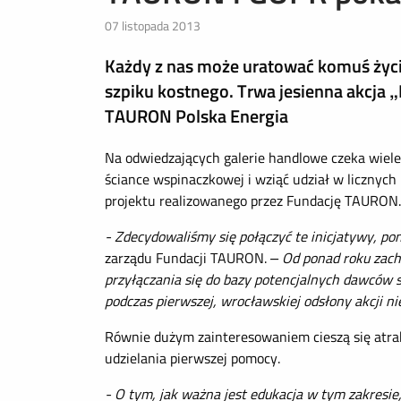
07 listopada 2013
Każdy z nas może uratować komuś życie
szpiku kostnego. Trwa jesienna akcja
TAURON Polska Energia
Na odwiedzających galerie handlowe czeka wiel
ściance wspinaczkowej i wziąć udział w licznyc
projektu realizowanego przez Fundację TAURON.
- Zdecydowaliśmy się połączyć te inicjatywy, po
zarządu Fundacji TAURON.
– Od ponad roku zac
przyłączania się do bazy potencjalnych dawców s
podczas pierwszej, wrocławskiej odsłony akcji n
Równie dużym zainteresowaniem cieszą się atra
udzielania pierwszej pomocy.
- O tym, jak ważna jest edukacja w tym zakresie