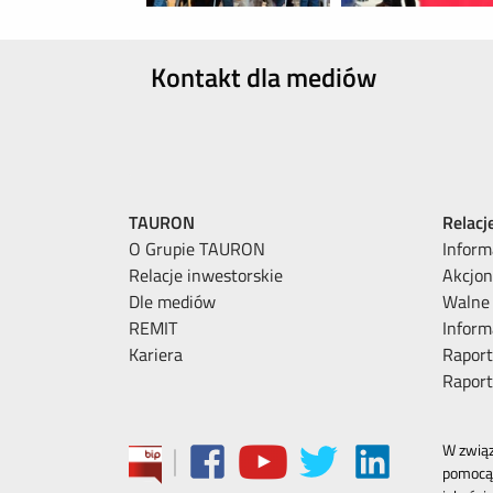
Kontakt dla mediów
TAURON
Relacj
O Grupie TAURON
Inform
Relacje inwestorskie
Akcjon
Dle mediów
Walne
REMIT
Inform
Kariera
Raport
Rapor
|
W związ
pomocą 