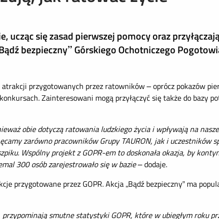
, ucząc się zasad pierwszej pomocy oraz przyłączaj
 „Bądź bezpieczny” Górskiego Ochotniczego Pogotowi
e atrakcji przygotowanych przez ratowników – oprócz pokazów pie
h konkursach. Zainteresowani mogą przyłączyć się także do bazy 
nieważ obie dotyczą ratowania ludzkiego życia i wpływają na nasz
hęcamy zarówno pracowników Grupy TAURON, jak i uczestników s
zpiku. Wspólny projekt z GOPR-em to doskonała okazja, by kontyn
iemal 300 osób zarejestrowało się w bazie
– dodaje.
kcje przygotowane przez GOPR. Akcja „Bądź bezpieczny” ma popul
, przypominają smutne statystyki GOPR, które w ubiegłym roku pr