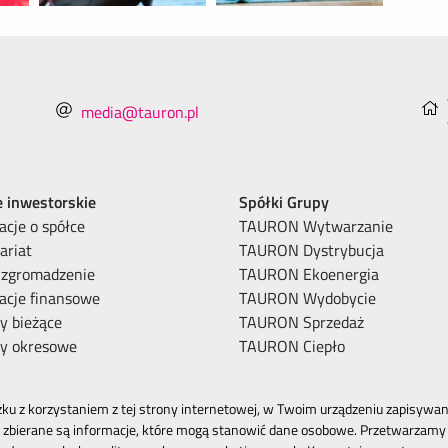
media@tauron.pl
e inwestorskie
Spółki Grupy
acje o spółce
TAURON Wytwarzanie
ariat
TAURON Dystrybucja
 zgromadzenie
TAURON Ekoenergia
acje finansowe
TAURON Wydobycie
y bieżące
TAURON Sprzedaż
ty okresowe
TAURON Ciepło
ku z korzystaniem z tej strony internetowej, w Twoim urządzeniu zapisywane
zbierane są informacje, które mogą stanowić dane osobowe. Przetwarzamy 