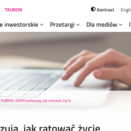
TAURON
Kontrast
Engl
je inwestorskie
Przetargi
Dla mediów
TAURON i GOPR pokazują, jak ratować życie
ją, jak ratować życie