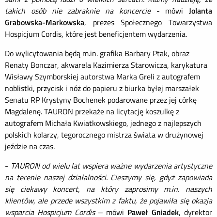
takich osób nie zabraknie na koncercie
- mówi
Jolanta
Grabowska-Markowska
, prezes Społecznego Towarzystwa
Hospicjum Cordis, które jest beneficjentem wydarzenia.
Do wylicytowania będą m.in. grafika Barbary Ptak, obraz
Renaty Bonczar, akwarela Kazimierza Starowicza, karykatura
Wisławy Szymborskiej autorstwa Marka Greli z autografem
noblistki, przycisk i nóż do papieru z biurka byłej marszałek
Senatu RP Krystyny Bochenek podarowane przez jej córkę
Magdalenę. TAURON przekaże na licytację koszulkę z
autografem Michała Kwiatkowskiego, jednego z najlepszych
polskich kolarzy, tegorocznego mistrza świata w drużynowej
jeździe na czas.
-
TAURON od wielu lat wspiera ważne wydarzenia artystyczne
na terenie naszej działalności. Cieszymy się, gdyż zapowiada
się ciekawy koncert, na który zaprosimy m.in. naszych
klientów, ale przede wszystkim z faktu, że pojawiła się okazja
wsparcia Hospicjum Cordis
– mówi
Paweł Gniadek
, dyrektor