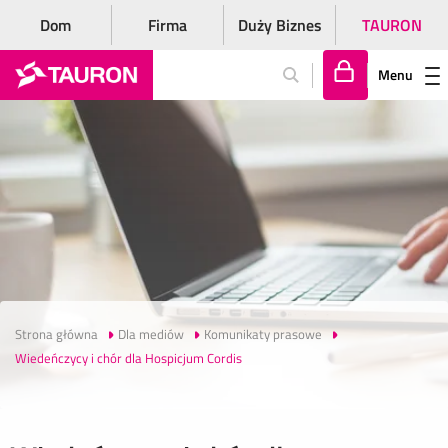
Dom
Firma
Duży Biznes
TAURON
Menu
Za
lo
gu
j
si
ę
Strona główna
Dla mediów
Komunikaty prasowe
Wiedeńczycy i chór dla Hospicjum Cordis