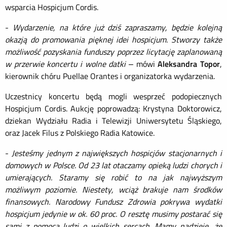
wsparcia Hospicjum Cordis.
-
Wydarzenie, na które już dziś zapraszamy, będzie kolejną
okazją do promowania pięknej idei hospicjum. Stworzy także
możliwość pozyskania funduszy poprzez licytację zaplanowaną
w przerwie koncertu i wolne datki
– mówi
Aleksandra Topor
,
kierownik chóru Puellae Orantes i organizatorka wydarzenia.
Uczestnicy koncertu będą mogli wesprzeć podopiecznych
Hospicjum Cordis. Aukcję poprowadzą: Krystyna Doktorowicz,
dziekan Wydziału Radia i Telewizji Uniwersytetu Śląskiego,
oraz Jacek Filus z Polskiego Radia Katowice.
-
Jesteśmy jednym z największych hospicjów stacjonarnych i
domowych w Polsce. Od 23 lat otaczamy opieką ludzi chorych i
umierających. Staramy się robić to na jak najwyższym
możliwym poziomie. Niestety, wciąż brakuje nam środków
finansowych. Narodowy Fundusz Zdrowia pokrywa wydatki
hospicjum jedynie w ok. 60 proc. O resztę musimy postarać się
sami z pomocą ludzi o wielkich sercach. Mamy nadzieję, że