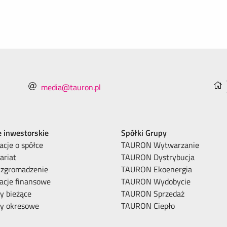
media@tauron.pl
e inwestorskie
Spółki Grupy
acje o spółce
TAURON Wytwarzanie
ariat
TAURON Dystrybucja
 zgromadzenie
TAURON Ekoenergia
acje finansowe
TAURON Wydobycie
y bieżące
TAURON Sprzedaż
ty okresowe
TAURON Ciepło