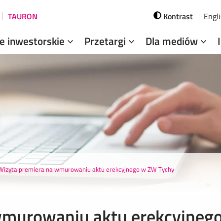
TAURON
Kontrast
Engl
je inwestorskie
Przetargi
Dla mediów
Wizyta premiera na wmurowaniu aktu erekcyjnego w ZW Tychy
wmurowaniu aktu erekcyjneg