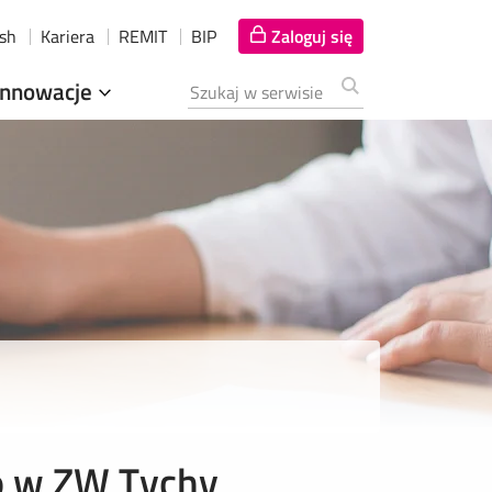
ish
Kariera
REMIT
BIP
Zaloguj się
Innowacje
Szukana fraza
o w ZW Tychy