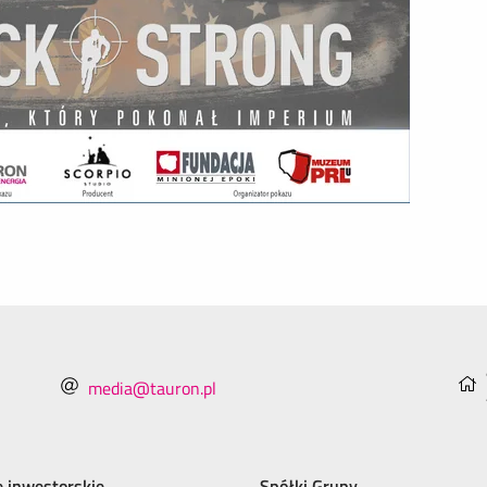
media@tauron.pl
e inwestorskie
Spółki Grupy