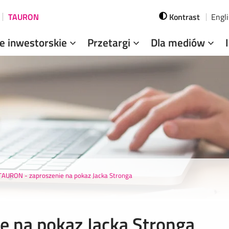
TAURON
Kontrast
Engl
je inwestorskie
Przetargi
Dla mediów
TAURON - zaproszenie na pokaz Jacka Stronga
e na pokaz Jacka Stronga