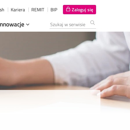
ish
Kariera
REMIT
BIP
Zaloguj się
Innowacje
Szukana fraza