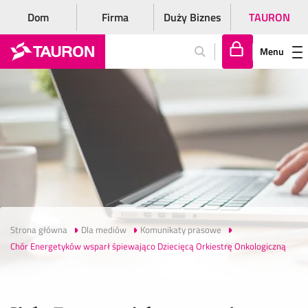
Dom
Firma
Duży Biznes
TAURON
Menu
Za
lo
gu
j
si
ę
Strona główna
Dla mediów
Komunikaty prasowe
Chór Energetyków wsparł śpiewająco Dziecięcą Orkiestrę Onkologiczną